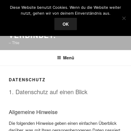
Zum
"DAS GEHIRN IST DER ORT,
Diese Website benutzt Cookies. Wenn du die Website weiter
Inhalt
nutzt, gehen wir von deinem Einverständnis aus.
DER GEFÜHL, VERSTAND
springen
OK
UND TUN MITEINANDER
VERBINDET."
– Thie
Menü
DATENSCHUTZ
1. Datenschutz auf einen Blick
Allgemeine Hinweise
Die folgenden Hinweise geben einen einfachen Überblick
darüber, was mit Ihren personenbezogenen Daten passiert,