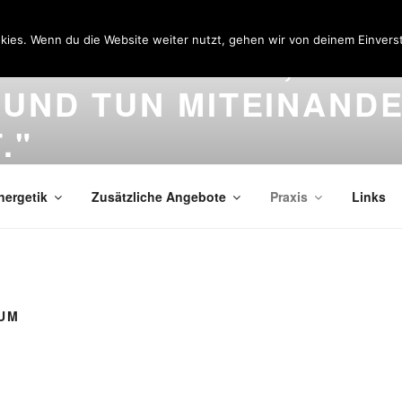
kies. Wenn du die Website weiter nutzt, gehen wir von deinem Einvers
RN IST DER ORT, DER
UND TUN MITEINAND
."
nergetik
Zusätzliche Angebote
Praxis
Links
AUM